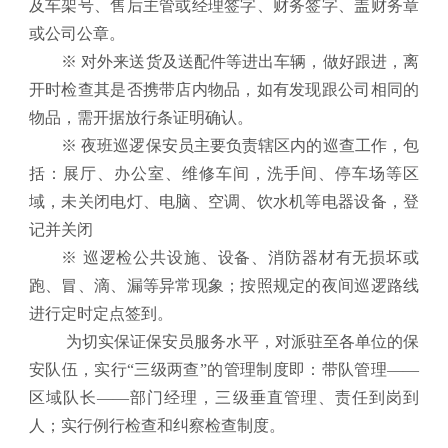
及车架号、售后主管或经理签字、财务签字、盖财务章
或公司公章。
※ 对外来送货及送配件等进出车辆，做好跟进，离
开时检查其是否携带店内物品，如有发现跟公司相同的
物品，需开据放行条证明确认。
※ 夜班巡逻保安员主要负责辖区内的巡查工作，包
括：展厅、办公室、维修车间，洗手间、停车场等区
域，未关闭电灯、电脑、空调、饮水机等电器设备，登
记并关闭
※ 巡逻检公共设施、设备、消防器材有无损坏或
跑、冒、滴、漏等异常现象；按照规定的夜间巡逻路线
进行定时定点签到。
为切实保证保安员服务水平，对派驻至各单位的保
安队伍，实行“三级两查”的管理制度即：带队管理——
区域队长——部门经理，三级垂直管理、责任到岗到
人；实行例行检查和纠察检查制度。