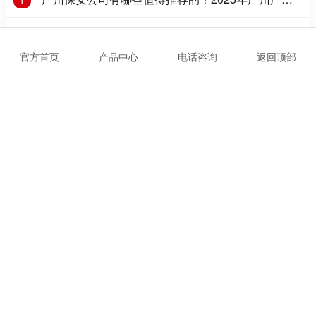
保安公司推荐
广州市天河区组织部到军卫保安公司调研指导党建工
2
作
官方首页
产品中心
电话咨询
返回顶部
“八一”军企双拥、跟党同行
3
工业园门卫保安外包收费多少
4
广州市天河区黄村街道总工会莅临我司调研指导工作
5
党建引领，倡导“文明出行，骑行戴盔”
6
一般情况下哪些行业会需要保安
7
党建|全体党员开展红色之旅主题党日活动
8