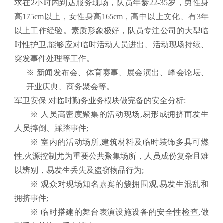
求在
2小时内到达服务现场，
队员年龄22-35岁，男性身
高
175cm
以上，女性身高
165cm
，高中以上文化、有
3
年
以上工作经验。素质形象极好，队员专注公司的大型临
时性护卫
,
能够应对临时活动人员进出、活动现场持续、
突发事件处理等工作。
※
新闻发布会、体育赛事、展会演出、峰会论坛、
开业庆典、商务聚会等。
军卫安保 对临时勤务业务模块做完备的安全分析:
※
人员高密度聚集的活动现场,易形成拥挤而发生
人员摔倒、踩踏事件
;
※
室内的活动场所,建筑材料及临时装饰多具可燃
性
,
火源控制尤为重要公共聚集场所，人员成份复杂且难
以辨别，易发生丢失及盗窃物品行为
;
※
观众对现场知名嘉宾的簇拥围观,易发生混乱和
拥挤事件
;
※
临时搭建的舞台表演设施设备的安全性检查,做