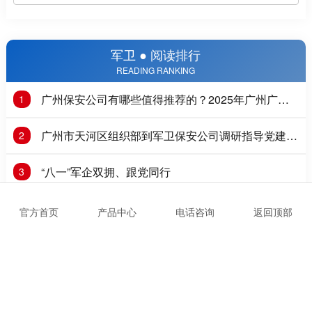
军卫 ● 阅读排行
READING RANKING
广州保安公司有哪些值得推荐的？2025年广州广州
1
保安公司推荐
广州市天河区组织部到军卫保安公司调研指导党建工
2
作
“八一”军企双拥、跟党同行
3
工业园门卫保安外包收费多少
4
官方首页
产品中心
电话咨询
返回顶部
广州市天河区黄村街道总工会莅临我司调研指导工作
5
党建引领，倡导“文明出行，骑行戴盔”
6