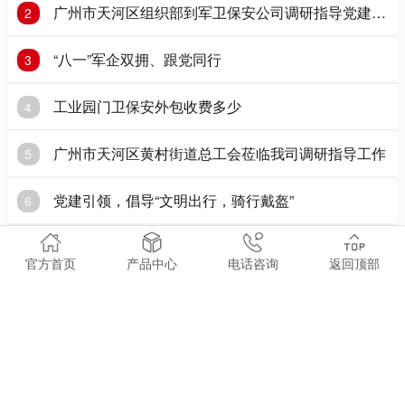
广州市天河区组织部到军卫保安公司调研指导党建工
2
作
“八一”军企双拥、跟党同行
3
工业园门卫保安外包收费多少
4
广州市天河区黄村街道总工会莅临我司调研指导工作
5
党建引领，倡导“文明出行，骑行戴盔”
6
一般情况下哪些行业会需要保安
7
官方首页
产品中心
电话咨询
返回顶部
党建|全体党员开展红色之旅主题党日活动
8
军卫 ● 相关阅读
ABOUT RANKING