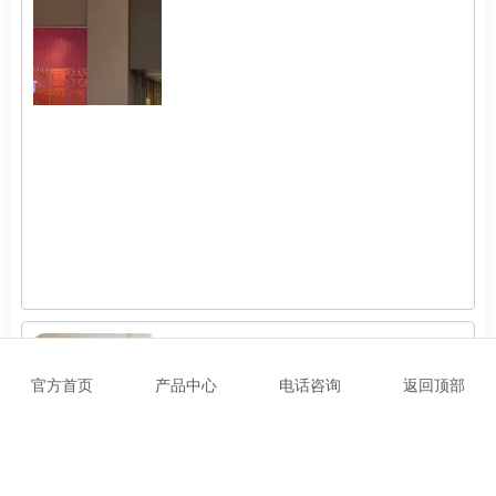
私人护卫
【服务范围】
官方首页
产品中心
电话咨询
返回顶部