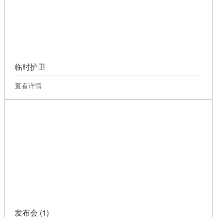
临时护卫
查看详情
发布会 (1)