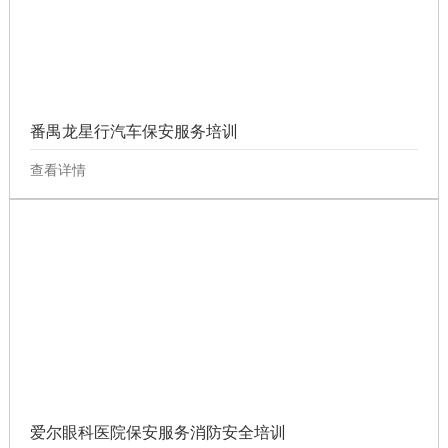
番禺龙星行汽车保安服务培训
查看详情
爱尔眼科医院保安服务消防安全培训