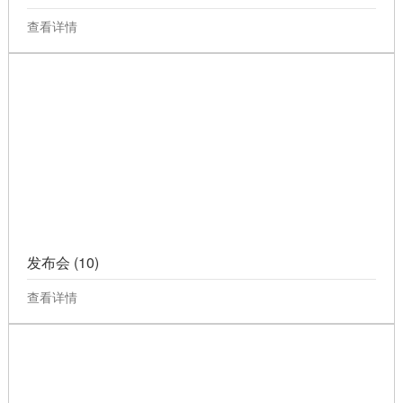
查看详情
发布会 (10)
查看详情