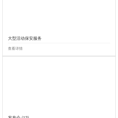
大型活动保安服务
查看详情
发布会 (12)