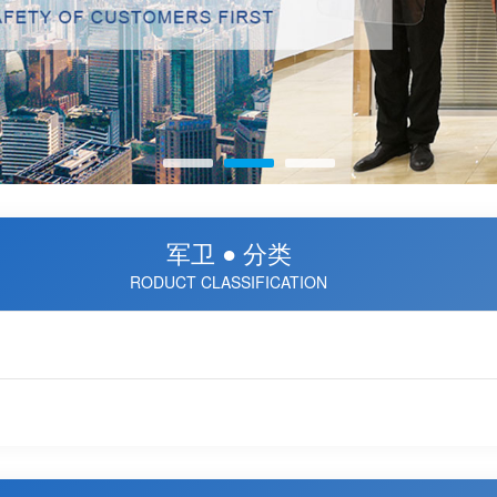
军卫 ● 分类
RODUCT CLASSIFICATION