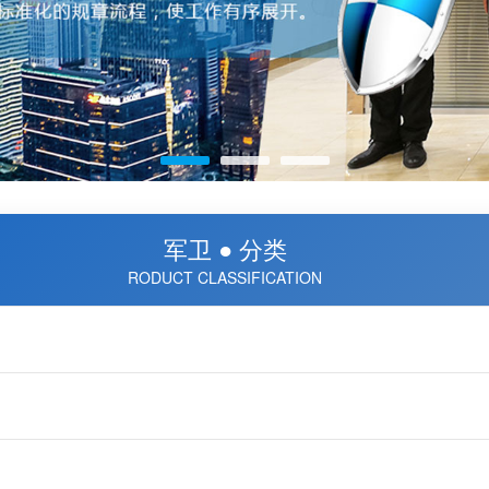
军卫 ● 分类
RODUCT CLASSIFICATION