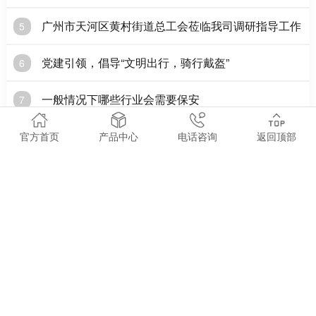
广州市天河区黄村街道总工会莅临我司调研指导工作
5
党建引领，倡导“文明出行，骑行戴盔”
6
一般情况下哪些行业会需要保安
7
党建|全体党员开展红色之旅主题党日活动
8
官方首页
产品中心
电话咨询
返回顶部
军卫 ● 相关阅读
ABOUT RANKING
广东企业安保找谁靠谱？军卫保安合规深耕安保服务
2026-08-07
安全稳定的环境，是企事业单位、各类活动平稳运行的重要基
础。广东军卫保安服务有限公司立足广东本地，合规开展多元