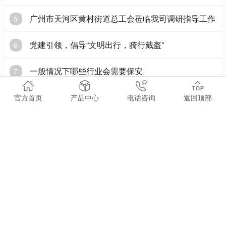
广州市天河区黄村街道总工会莅临我司调研指导工作
5
党建引领，倡导“文明出行，骑行戴盔”
6
一般情况下哪些行业会需要保安
7
党建|全体党员开展红色之旅主题党日活动
8
官方首页
产品中心
电话咨询
返回顶部
军卫 ● 相关阅读
ABOUT RANKING
广东企业安保找谁靠谱？军卫保安合规深耕安保服务
2026-08-07
安全稳定的环境，是企事业单位、各类活动平稳运行的重要基
础。广东军卫保安服务有限公司立足广东本地，合规开展多元