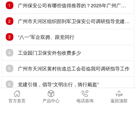
广州保安公司有哪些值得推荐的？2025年广州广州
1
保安公司推荐
广州市天河区组织部到军卫保安公司调研指导党建工
2
作
“八一”军企双拥、跟党同行
3
工业园门卫保安外包收费多少
4
广州市天河区黄村街道总工会莅临我司调研指导工作
5
党建引领，倡导“文明出行，骑行戴盔”
6
一般情况下哪些行业会需要保安
7
官方首页
产品中心
电话咨询
返回顶部
党建|全体党员开展红色之旅主题党日活动
8