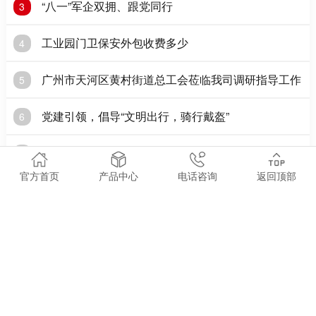
“八一”军企双拥、跟党同行
3
工业园门卫保安外包收费多少
4
广州市天河区黄村街道总工会莅临我司调研指导工作
5
党建引领，倡导“文明出行，骑行戴盔”
6
一般情况下哪些行业会需要保安
7
官方首页
产品中心
电话咨询
返回顶部
党建|全体党员开展红色之旅主题党日活动
8
军卫 ● 相关阅读
ABOUT RANKING
广东企业安保找谁靠谱？军卫保安合规深耕安保服务